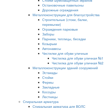
Стойки шумозащитных экранов
Остановочные павильоны
Дорожные ограждения
Металлоконструкции для благоустройства
Строительные (стоки, балки,
перемычки)
Ограждения парковые
Заборы
Парники, теплицы, беседки
Козырьки
Автонавесы
Чистилки для обуви уличные
Чистилка для обуви уличная №1
Чистилка для обуви уличная №2
Металлоконструкции зданий сооружений
Эстакады
Стойки
Фермы
Закладные
Косоуры
Лестницы
Спиральная арматура
Спиральная арматура для ВОЛС