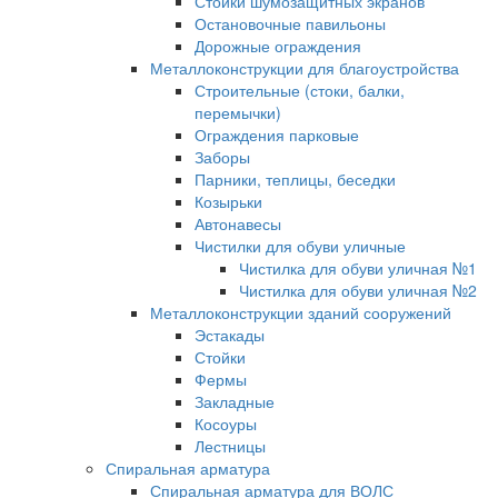
Стойки шумозащитных экранов
Остановочные павильоны
Дорожные ограждения
Металлоконструкции для благоустройства
Строительные (стоки, балки,
перемычки)
Ограждения парковые
Заборы
Парники, теплицы, беседки
Козырьки
Автонавесы
Чистилки для обуви уличные
Чистилка для обуви уличная №1
Чистилка для обуви уличная №2
Металлоконструкции зданий сооружений
Эстакады
Стойки
Фермы
Закладные
Косоуры
Лестницы
Спиральная арматура
Спиральная арматура для ВОЛС