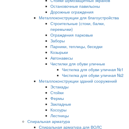
Стойки шумозащитных экранов
Остановочные павильоны
Дорожные ограждения
Металлоконструкции для благоустройства
Строительные (стоки, балки,
перемычки)
Ограждения парковые
Заборы
Парники, теплицы, беседки
Козырьки
Автонавесы
Чистилки для обуви уличные
Чистилка для обуви уличная №1
Чистилка для обуви уличная №2
Металлоконструкции зданий сооружений
Эстакады
Стойки
Фермы
Закладные
Косоуры
Лестницы
Спиральная арматура
Спиральная арматура для ВОЛС